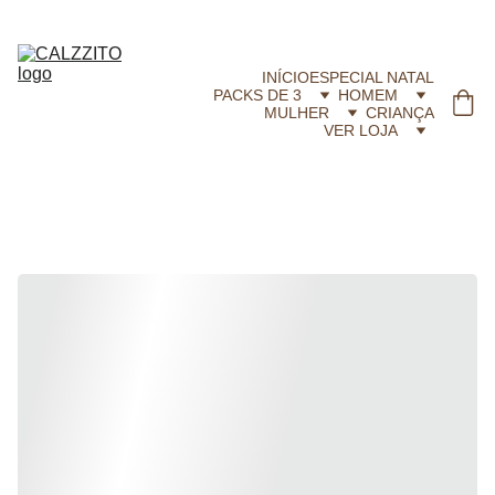
CALZZITO.COM | Envíos 24h Gratis em compras superiores a 29,99 €
INÍCIO
ESPECIAL NATAL
PACKS DE 3
HOMEM
MULHER
CRIANÇA
VER LOJA