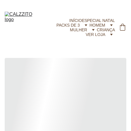
CALZZITO.COM | Envíos 24h Gratis em compras superiores a 29,99 €
INÍCIO
ESPECIAL NATAL
PACKS DE 3
HOMEM
MULHER
CRIANÇA
VER LOJA