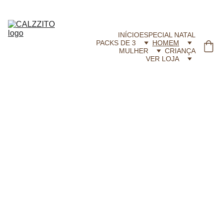
CALZZITO.COM | Envíos 24h Gratis em compras superiores a 29,99 €
INÍCIO
ESPECIAL NATAL
PACKS DE 3
HOMEM
MULHER
CRIANÇA
VER LOJA