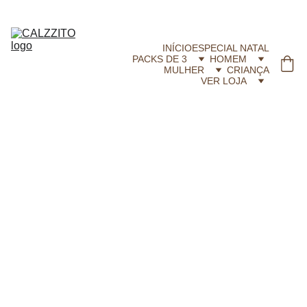
CALZZITO.COM | Envíos 24h Gratis em compras superiores a 29,99 €
INÍCIO
ESPECIAL NATAL
PACKS DE 3
HOMEM
MULHER
CRIANÇA
VER LOJA