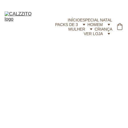
CALZZITO.COM | Envíos 24h Gratis em compras superiores a 29,99 €
INÍCIO
ESPECIAL NATAL
PACKS DE 3
HOMEM
MULHER
CRIANÇA
VER LOJA