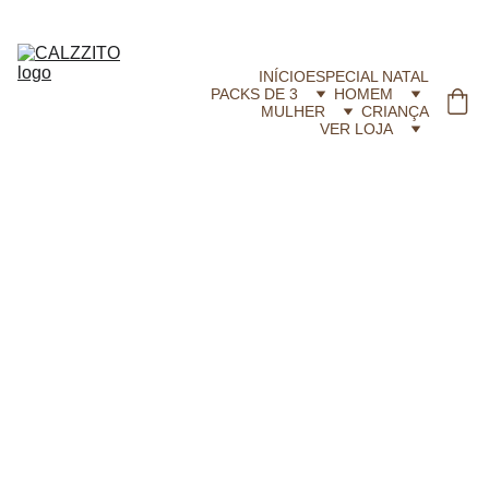
CALZZITO.COM | Envíos 24h Gratis em compras superiores a 29,99 €
INÍCIO
ESPECIAL NATAL
PACKS DE 3
HOMEM
MULHER
CRIANÇA
VER LOJA