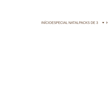
CALZZITO.COM | Envíos 24h Gratis em compras superiores a 29,99 €
INÍCIO
ESPECIAL NATAL
PACKS DE 3