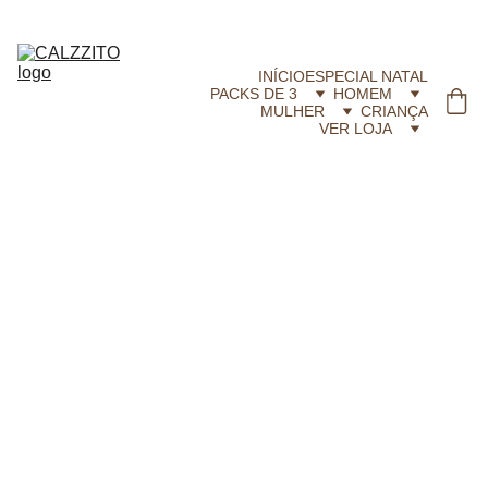
CALZZITO.COM | Envíos 24h Gratis em compras superiores a 29,99 €
INÍCIO
ESPECIAL NATAL
PACKS DE 3
HOMEM
MULHER
CRIANÇA
VER LOJA