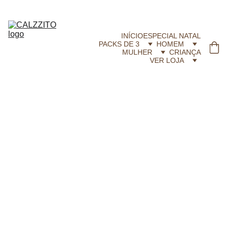
CALZZITO.COM | Envíos 24h Gratis em compras superiores a 29,99 €
INÍCIO
ESPECIAL NATAL
PACKS DE 3
HOMEM
MULHER
CRIANÇA
VER LOJA