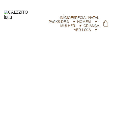
CALZZITO.COM | Envíos 24h Gratis em compras superiores a 29,99 €
INÍCIO
ESPECIAL NATAL
PACKS DE 3
HOMEM
MULHER
CRIANÇA
VER LOJA