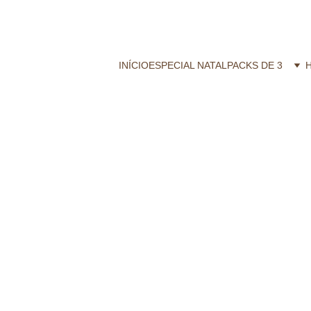
CALZZITO.COM | Envíos 24h Gratis em compras superiores a 29,99 €
INÍCIO
ESPECIAL NATAL
PACKS DE 3