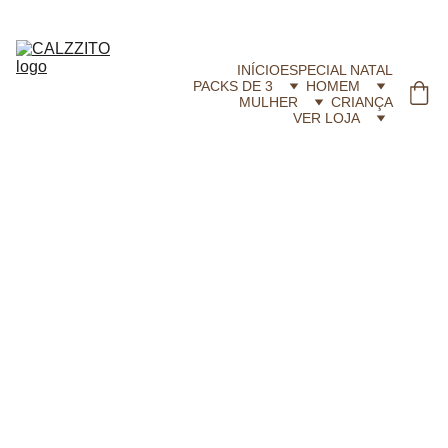
CALZZITO.COM | Envíos 24h Gratis em compras superiores a 29,99 €
INÍCIO
ESPECIAL NATAL
PACKS DE 3
HOMEM
MULHER
CRIANÇA
VER LOJA