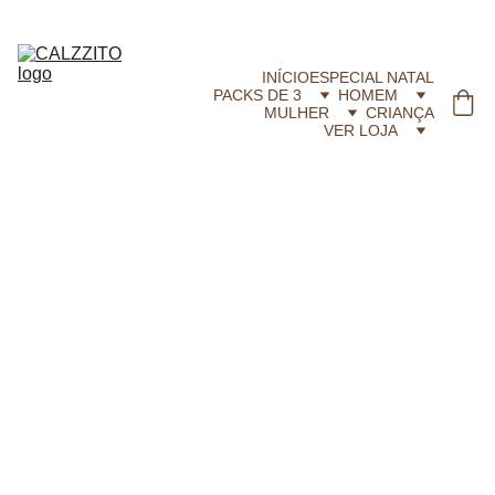
CALZZITO.COM | Envíos 24h Gratis em compras superiores a 29,99 €
INÍCIO
ESPECIAL NATAL
PACKS DE 3
HOMEM
MULHER
CRIANÇA
VER LOJA