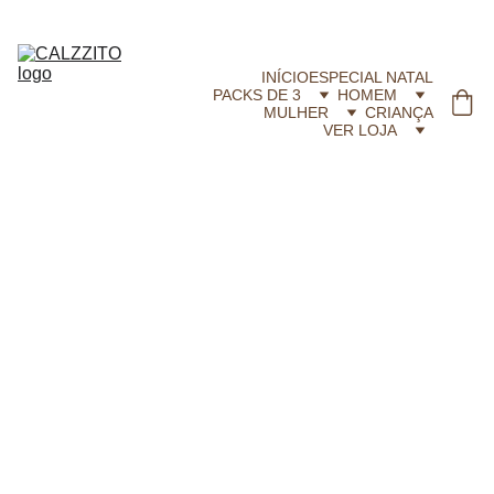
CALZZITO.COM | Envíos 24h Gratis em compras superiores a 29,99 €
INÍCIO
ESPECIAL NATAL
PACKS DE 3
HOMEM
MULHER
CRIANÇA
VER LOJA