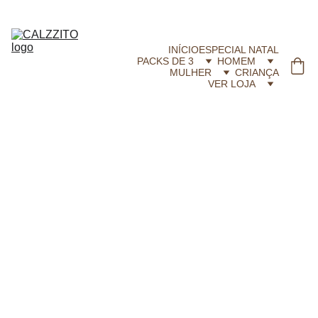
CALZZITO.COM | Envíos 24h Gratis em compras superiores a 29,99 €
INÍCIO
ESPECIAL NATAL
PACKS DE 3
HOMEM
MULHER
CRIANÇA
VER LOJA