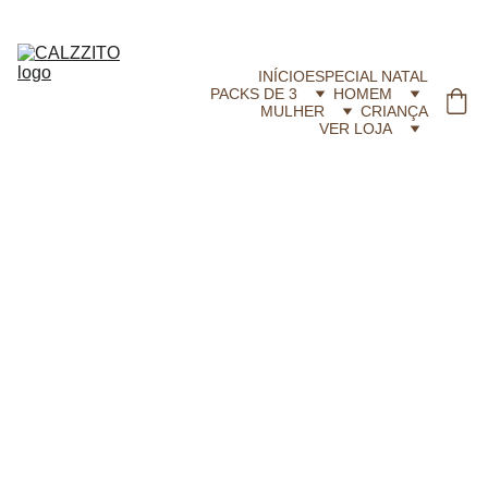
CALZZITO.COM | Envíos 24h Gratis em compras superiores a 29,99 €
INÍCIO
ESPECIAL NATAL
PACKS DE 3
HOMEM
MULHER
CRIANÇA
VER LOJA