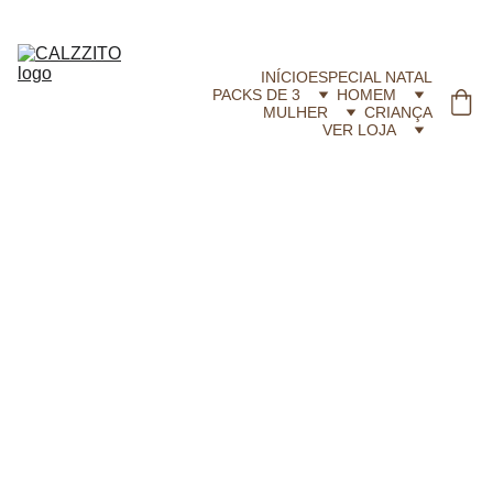
CALZZITO.COM | Envíos 24h Gratis em compras superiores a 29,99 €
INÍCIO
ESPECIAL NATAL
PACKS DE 3
HOMEM
MULHER
CRIANÇA
VER LOJA