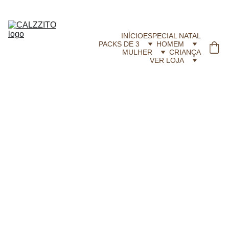
CALZZITO.COM | Envíos 24h Gratis em compras superiores a 29,99 €
INÍCIO
ESPECIAL NATAL
PACKS DE 3
HOMEM
MULHER
CRIANÇA
VER LOJA