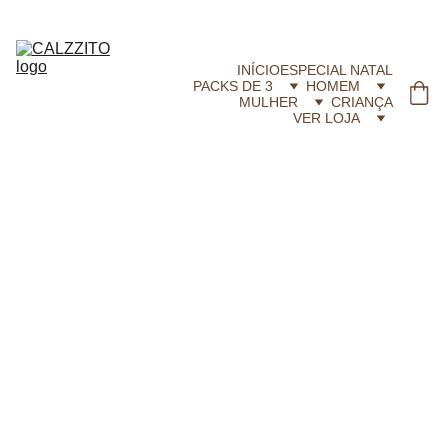
CALZZITO.COM | Envíos 24h Gratis em compras superiores a 29,99 €
INÍCIO
ESPECIAL NATAL
PACKS DE 3
HOMEM
MULHER
CRIANÇA
VER LOJA