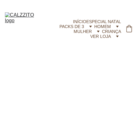
CALZZITO.COM | Envíos 24h Gratis em compras superiores a 29,99 €
INÍCIO
ESPECIAL NATAL
PACKS DE 3
HOMEM
MULHER
CRIANÇA
VER LOJA