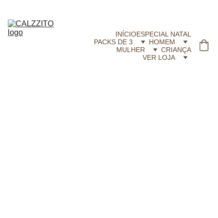
CALZZITO.COM | Envíos 24h Gratis em compras superiores a 29,99 €
INÍCIO
ESPECIAL NATAL
PACKS DE 3
HOMEM
MULHER
CRIANÇA
VER LOJA