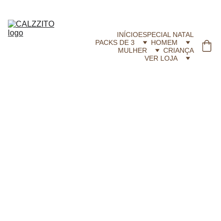
CALZZITO.COM | Envíos 24h Gratis em compras superiores a 29,99 €
INÍCIO
ESPECIAL NATAL
PACKS DE 3
HOMEM
MULHER
CRIANÇA
VER LOJA