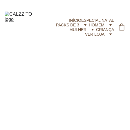
CALZZITO.COM | Envíos 24h Gratis em compras superiores a 29,99 €
INÍCIO
ESPECIAL NATAL
PACKS DE 3
HOMEM
MULHER
CRIANÇA
VER LOJA