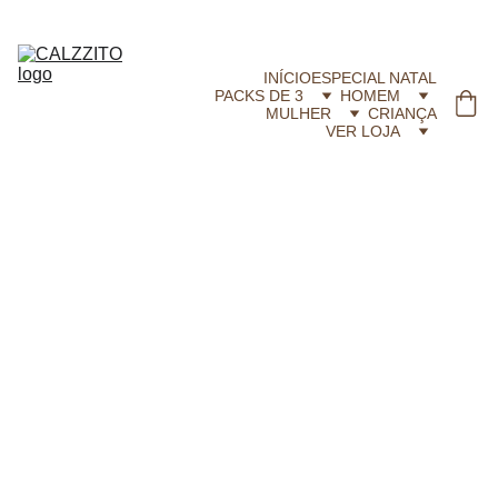
CALZZITO.COM | Envíos 24h Gratis em compras superiores a 29,99 €
INÍCIO
ESPECIAL NATAL
PACKS DE 3
HOMEM
MULHER
CRIANÇA
VER LOJA