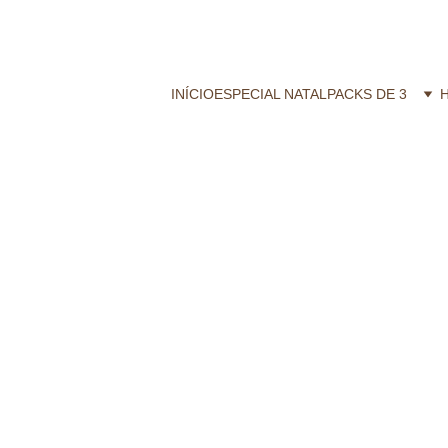
CALZZITO.COM | Envíos 24h Gratis em compras superiores a 29,99 €
INÍCIO
ESPECIAL NATAL
PACKS DE 3