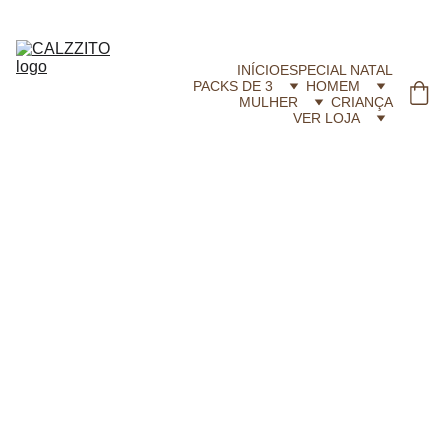
CALZZITO.COM | Envíos 24h Gratis em compras superiores a 29,99 €
INÍCIO
ESPECIAL NATAL
PACKS DE 3
HOMEM
MULHER
CRIANÇA
VER LOJA