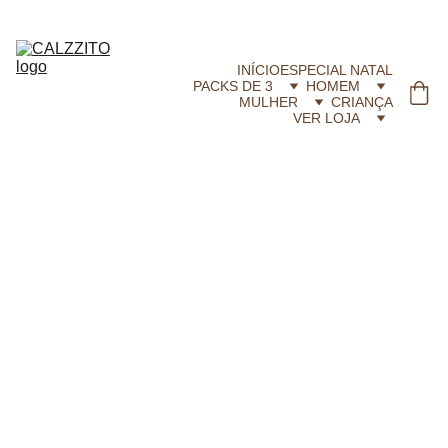
CALZZITO.COM | Envíos 24h Gratis em compras superiores a 29,99 €
INÍCIO
ESPECIAL NATAL
PACKS DE 3
HOMEM
MULHER
CRIANÇA
VER LOJA